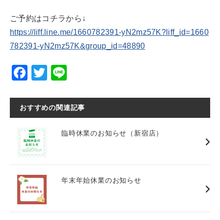
ご予約はコチラから↓
https://liff.line.me/1660782391-yN2mz57K?liff_id=1660
782391-yN2mz57K&group_id=48890
F
T
Li
a
wi
n
c
tt
e
おすすめの関連記事
e
er
b
臨時休業のお知らせ（新宿店）
o
o
k
年末年始休業のお知らせ